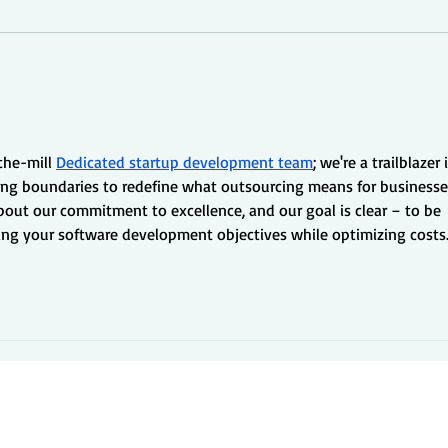
談は午後1時迄になります。
ん。
い致
the-mill 
Dedicated startup development team
; we're a trailblazer 
hing boundaries to redefine what outsourcing means for businesses
out our commitment to excellence, and our goal is clear – to be 
ving your software development objectives while optimizing costs