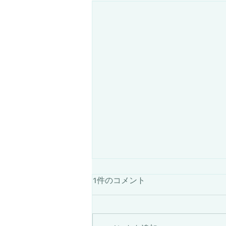
7月25日は採寸担当者が不在
1件のコメント
です
7月25日は採寸担当者が不在の
為、終日採寸を伴うご相談は出来