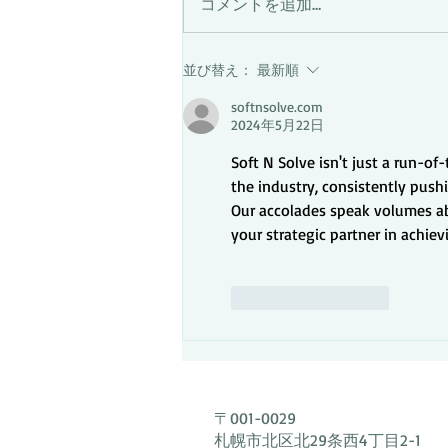
コメントを追加…
ません。7月27日以降のご来店を
お願い致します。
並び替え：
最新順
softnsolve.com
2024年5月22日
Soft N Solve isn't just a run-of-
the industry, consistently pus
Our accolades speak volumes ab
your strategic partner in achie
いいね！
返信
〒001-0029
札幌市北区北29条西4丁目2-1