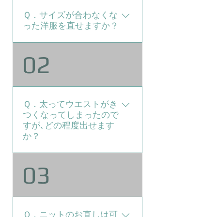
Ｑ．サイズが合わなくな
った洋服を直せますか？
サイズの詰め・出しも承ってお
02
ります。 大幅なサイズ調整が
必要な場合は、お直し方法を詳
しく検討する必要がございます
ので、店舗にお越しいただく
Ｑ．太ってウエストがき
か、商品到着後の連絡となりま
つくなってしまったので
す。
すが､どの程度出せます
か？
Ａ．脇や後中心の縫い代の分は
03
出ます。（通常３～４㎝は出ま
す） それ以上は商品によりタ
ックやダーツをほどけば、もう
少し出す事が可能です。さらに
Ｑ．ニットのお直しは可