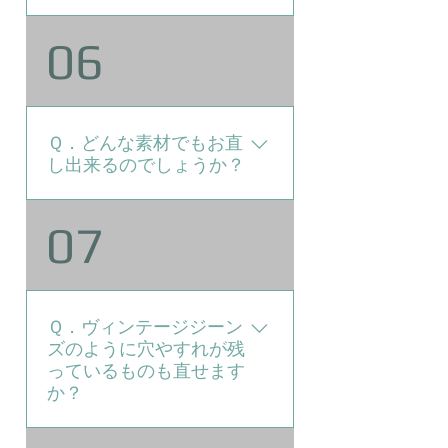
Ａ．通常はなるべく元のデザイ
06
ンを保つように、お直し方法を
工夫しています。 作業の関係
上どうしてもデザインを保てな
い場合は、事前のお客様との打
Ｑ．どんな素材でもお直
ち合わせの時に、どのように変
し出来るのでしょうか？
わるのかを説明させていただき
ます。 （なお再利用出来ない
Ａ．素材によってはお直ししな
07
ステッチ糸やドットボタンなど
いほうが良いものもございま
は、全く同じものは用意出来ま
す。 以下は注意事項になりま
せんので、なるべく近いものを
すので、ご確認下さい。 ・レ
使用するということで、予めご
ザーや合皮の古い商品は劣化し
了承下さい。）
Ｑ．ヴィンテージジーン
ていて、お直し作業中に破損し
ズのように穴やすれが残
てしまう可能性もございます。
っているものも直せます
・レザーや合皮、シルクや麻、
か？
ビニールコーティング素材など
は、丈出し、幅出しなどの作業
Ａ．丈詰めのときは裾のダメー