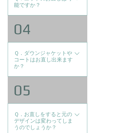
ご希望の場合は別布を使用して
能ですか？
マチ入れ(縫い目のところに生
地を足す事)を行うことも可能
はい、承っております。 穴や
04
です。 ただし、丈つめの残り
引きつれ直しの他、袖丈、着丈
布など同じ生地が残っている場
詰めもリンキング（編み直し）
合は、比較的目立ちませんが、
の技術により、原型どおりに仕
全くの別布の場合はかなり目立
上げる事も可能です。
ちますので、注意が必要です。
Ｑ．ダウンジャケットや
（ベルト部分も同じ生地を使っ
コートはお直し出来ます
か？
て長くする必要がございます
が、ベルトの裏やスリット、ポ
ケットの見えない部分から生地
Ａ．表地で直接羽毛をくるんで
05
を取ることも可能です。）
あるものは、ほどくと羽毛が散
ってしまうので、作業が出来ま
せん。 羽毛が別布でくるまれ
ているものはお直し可能です。
Ｑ．お直しをすると元の
表地をつまんでみていただけれ
デザインは変わってしま
ば、中にもう一枚布があるかど
うのでしょうか？
うか判断できます。