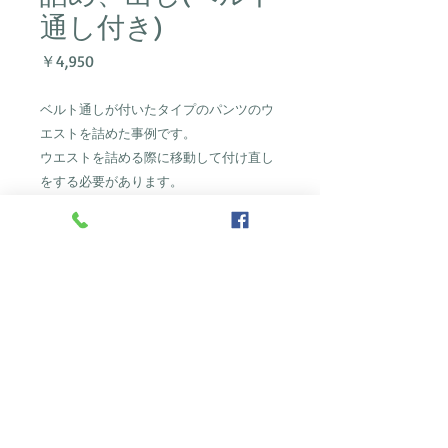
通し付き)
価
￥4,950
格
ベルト通しが付いたタイプのパンツのウ
エストを詰めた事例です。
ウエストを詰める際に移動して付け直し
をする必要があります。
デニムなどの後染めの商品で、元の位置
の染まっていない部分が白く見える場合
があるので注意が必要です。
〒001-0029
札幌市北区北29条西4丁目2-1
ファミール札幌112
洋服お直しのFUKUKOU
fukukoukk@gmail.com