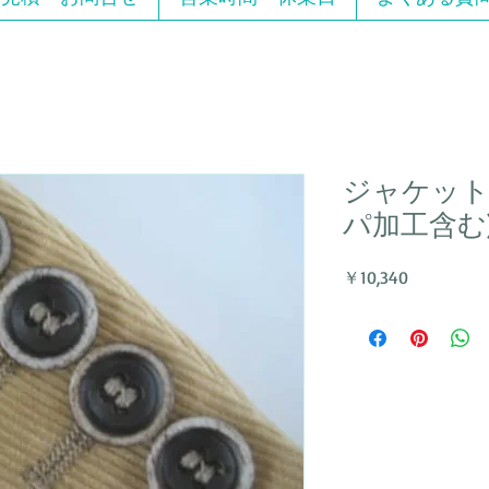
ジャケット
パ加工含む
価
￥10,340
格