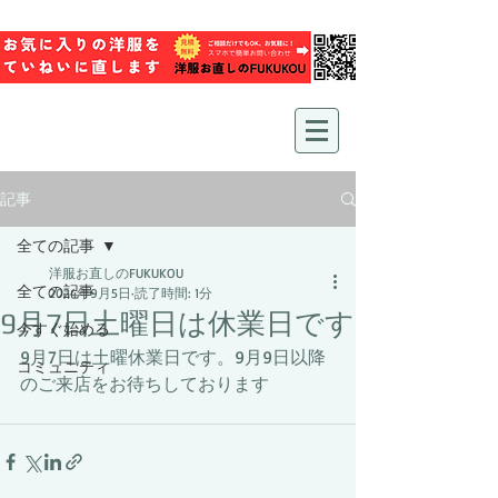
記事
全ての記事
洋服お直しのFUKUKOU
全ての記事
2024年9月5日
読了時間: 1分
9月7日土曜日は休業日です
今すぐ始める
9月7日は土曜休業日です。9月9日以降
コミュニティ
のご来店をお待ちしております