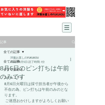
記事
全ての記事
洋服お直しのFUKUKOU
全ての記事
2024年8月5日
読了時間: 1分
8月6日のピン打ちは午前
今すぐ始める
のみです
コミュニティ
8月6日火曜日は採寸担当者が午後から
不在の為、ピン打ちは午前のみのとな
ります。
 ご迷惑おかけしますがよろしくお願い