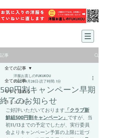
記事
全ての記事
洋服お直しのFUKUKOU
全ての記事
2022年9月28日
読了時間: 1分
500円割キャンペーン早期
今すぐ始める
終了のお知らせ
コミュニティ
ご好評いただいております
「クラブ新
鮮組500円割キャンペーン」
ですが、当
初11/13までの予定でしたが、実行委員
会よりキャンペーン予算の上限に近づ