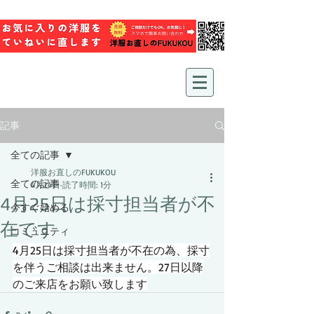
記事
全ての記事
洋服お直しのFUKUKOU
全ての記事
4月24日
読了時間: 1分
4月25日は採寸担当者が不
今すぐ始める
在です
コミュニティ
4月25日は採寸担当者が不在の為、採寸
を伴うご相談は出来ません。27日以降
のご来店をお願い致します