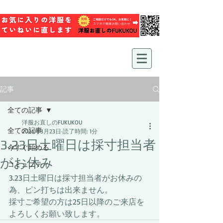
記事
全ての記事
洋服お直しのFUKUKOU
全ての記事
2024年3月23日
読了時間: 1分
3.23日土曜日は採寸担当者
今すぐ始める
がお休み
コミュニティ
3.23日土曜日は採寸担当者がお休みの
為、ピン打ちは出来ません。
採寸ご希望の方は25日以降のご来店を
よろしくお願い致します。