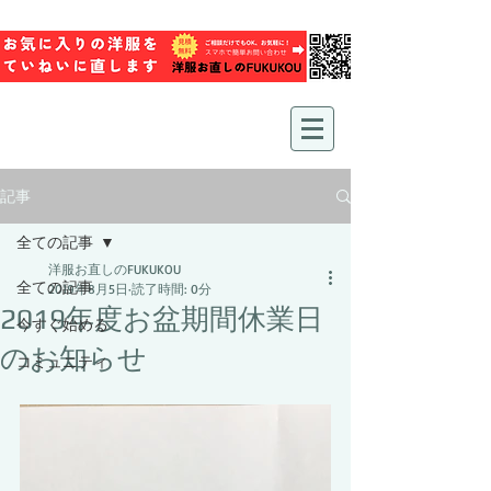
記事
全ての記事
洋服お直しのFUKUKOU
全ての記事
2019年8月5日
読了時間: 0分
2019年度お盆期間休業日
今すぐ始める
のお知らせ
コミュニティ