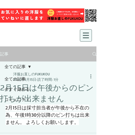
記事
全ての記事
洋服お直しのFUKUKOU
全ての記事
2025年2月15日
読了時間: 1分
2月15日は午後からのピン
今すぐ始める
打ちが出来ません
コミュニティ
2月15日は採寸担当者が午後から不在の
為、午後1時30分以降のピン打ちは出来
ません。 よろしくお願いします。