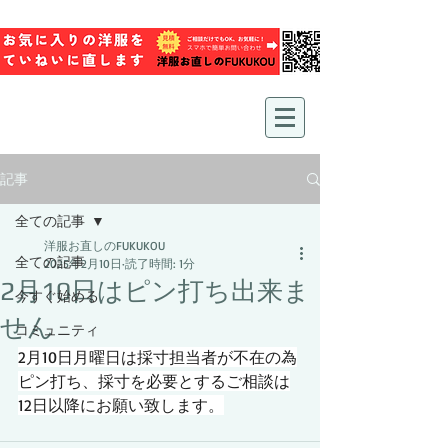
記事
全ての記事
洋服お直しのFUKUKOU
全ての記事
2025年2月10日
読了時間: 1分
2月10日はピン打ち出来ま
今すぐ始める
せん
コミュニティ
2月10日月曜日は採寸担当者が不在の為
ピン打ち、採寸を必要とするご相談は
12日以降にお願い致します。