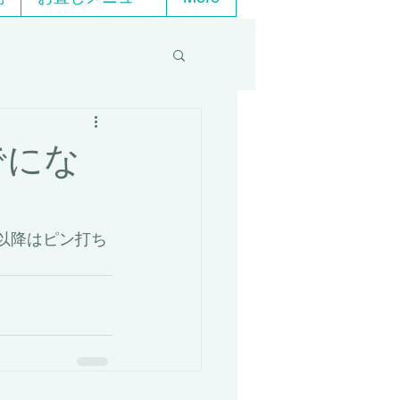
でにな
れ以降はピン打ち
。