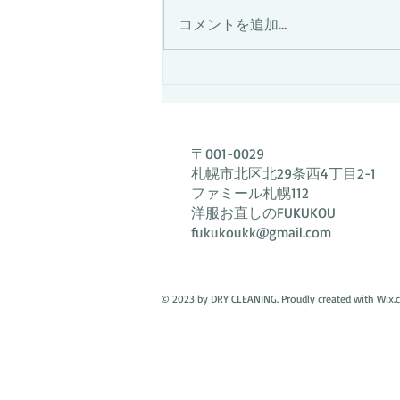
為、終日採寸を伴うご相談は出来
コメントを追加…
ません。7月27日以降のご来店を
お願い致します。
〒001-0029
札幌市北区北29条西4丁目2-1
ファミール札幌112
洋服お直しのFUKUKOU
fukukoukk@gmail.com
© 2023 by DRY CLEANING. Proudly created with
Wix.