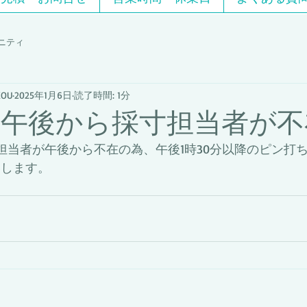
ニティ
OU
2025年1月6日
読了時間: 1分
は午後から採寸担当者が不
寸担当者が午後から不在の為、午後1時30分以降のピン打
いします。