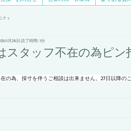
ニティ
OU
1月26日
読了時間: 1分
日はスタッフ不在の為ピン
フ不在の為、採寸を伴うご相談は出来ません。27日以降の