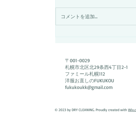
7月25日は採寸担当者が不在の
為、終日採寸を伴うご相談は出来
コメントを追加…
ません。7月27日以降のご来店を
お願い致します。
〒001-0029
札幌市北区北29条西4丁目2-1
ファミール札幌112
洋服お直しのFUKUKOU
fukukoukk@gmail.com
© 2023 by DRY CLEANING. Proudly created with
Wix.