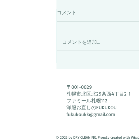
7月25日は採寸担当者が不在
コメント
です
7月25日は採寸担当者が不在の
為、終日採寸を伴うご相談は出来
コメントを追加…
ません。7月27日以降のご来店を
お願い致します。
〒001-0029
札幌市北区北29条西4丁目2-1
ファミール札幌112
洋服お直しのFUKUKOU
fukukoukk@gmail.com
© 2023 by DRY CLEANING. Proudly created with
Wix.