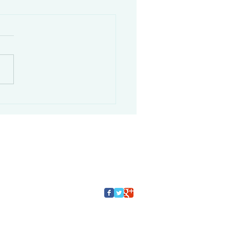
18日は職人不在の為採寸
ません
18日は採寸担当者が不在の
採寸を伴うご相談は出来ませ
7月21日以降のご来店をお願
します