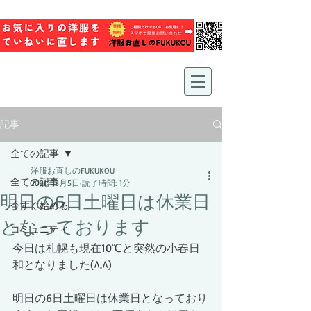
記事
全ての記事
洋服お直しのFUKUKOU
全ての記事
2021年3月5日
読了時間: 1分
明日の6日土曜日は休業日
今すぐ始める
となっております
コミュニティ
今日は札幌も現在10℃と突然の小春日
和となりました(^.^)
明日の6日土曜日は休業日となっており