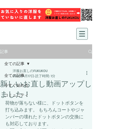
記事
全ての記事
洋服お直しのFUKUKOU
全ての記事
2021年4月17日
読了時間: 1分
新しいお直し動画アップし
今すぐ始める
ました！
コミュニティ
荷物が落ちない様に、ドットボタンを
打ち込みます。 もちろんコートやジャ
ンバーの壊れたドットボタンの交換に
も対応しております。 