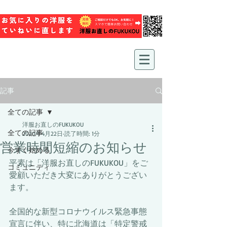
記事
全ての記事
洋服お直しのFUKUKOU
全ての記事
2020年4月22日
読了時間: 1分
営業時間短縮のお知らせ
今すぐ始める
平素は「洋服お直しのFUKUKOU」をご
コミュニティ
愛顧いただき大変にありがとうござい
ます。
全国的な新型コロナウイルス緊急事態
宣言に伴い、特に北海道は「特定警戒