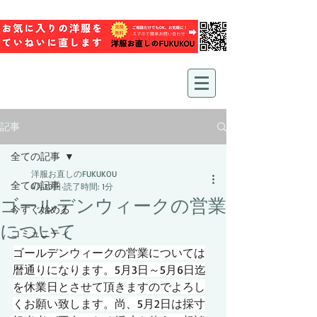
記事
全ての記事
洋服お直しのFUKUKOU
全ての記事
4月30日
読了時間: 1分
ゴールデンウィークの営業
今すぐ始める
について
コミュニティ
ゴールデンウィークの営業については
暦通りになります。5月3日～5月6日迄
を休業日とさせて頂きますのでよろし
くお願い致します。尚、5月2日は採寸