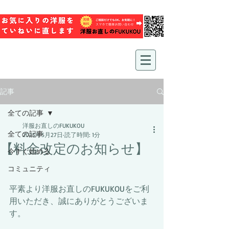
記事
全ての記事
洋服お直しのFUKUKOU
全ての記事
2025年5月27日
読了時間: 1分
【料金改定のお知らせ】
今すぐ始める
コミュニティ
平素より洋服お直しのFUKUKOUをご利
用いただき、誠にありがとうございま
す。